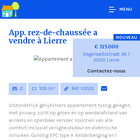
MENU
App. rez-de-chaussée a
NOUVEAU
vendre
à Lierre
€ 315.000
Dageraadsstraat 36 /
2500 Lierre
Contactez-nous
2
105 m²
Réf. I0022
Uitzonderlijk gelijkvloers appartement rustig gelegen,
met privacy, zicht op groen en op wandelafstand van
winkels en openbaar vervoer. Voorzien van alle
comfort inclusief veiligheidsdeur en elektrische
rolluiken. Gunstig EPC type A. Kelderberging en 1