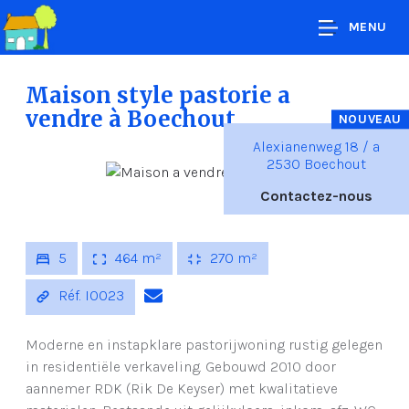
MENU
Maison style pastorie a
vendre
à Boechout
NOUVEAU
Alexianenweg 18 / a
2530 Boechout
Contactez-nous
5
464 m²
270 m²
Réf. I0023
Moderne en instapklare pastorijwoning rustig gelegen
in residentiële verkaveling. Gebouwd 2010 door
aannemer RDK (Rik De Keyser) met kwalitatieve