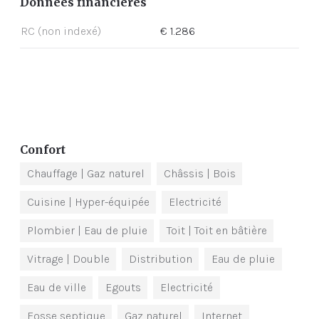
Données financières
RC (non indexé)
€ 1.286
Confort
Chauffage
| Gaz naturel
Châssis
| Bois
Cuisine
| Hyper-équipée
Electricité
Plombier
| Eau de pluie
Toit
| Toit en bâtière
Vitrage
| Double
Distribution
Eau de pluie
Eau de ville
Egouts
Electricité
Fosse septique
Gaz naturel
Internet