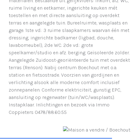
materialen. Bestaande uit gelijkvloers: inkom, afz. WC,
ruime living en eetkamer, ingerichte keuken mét
toestellen en met directe aansluiting op overdekt
terras en aangelegde tuin. Bureelruimte, wasplaats en
garage. 1ste vd.: 3 ruime slaapkamers waarvan één met
dressing, ingerichte badkamer (ligbad, douche,
lavabomeubel), 2de WC. 2de vd.: grote
speelkamer/studio en afz. berging. Geïsoleerde zolder.
Aangelegde Zuidoost-georiënteerde tuin met overdekt
terras (Renson). Nabij centrum Boechout met o.a.
station en fietsostrade. Voorzien van gordijnen en
verlichting alsook alle moderne comfort inclusief
zonnepanelen. Conforme elektriciteit, gunstig EPC,
aansluiting op regenwater (tuin/WC/wasplaats).
Instapklaar. Inlichtingen en bezoek via Immo
Coppieters 0478/88.60.55