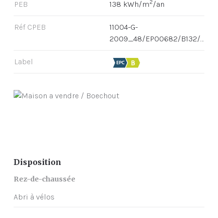
2
PEB
138 kWh/m
/an
Réf CPEB
11004-G-
2009_48/EP00682/B132/D01/SD001
Label
Disposition
Rez-de-chaussée
Abri à vélos