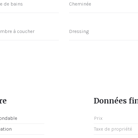
le de bains
Cheminée
mbre à coucher
Dressing
re
Données fi
nondable
Prix
cation
Taxe de propriété