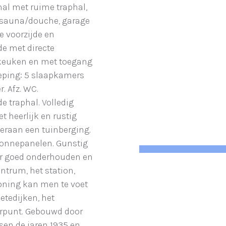
hal met ruime traphal,
, sauna/douche, garage
e voorzijde en
de met directe
e keuken en met toegang
dieping: 5 slaapkamers
. Afz. WC.
e traphal. Volledig
 heerlijk en rustig
teraan een tuinberging.
zonnepanelen. Gunstig
eer goed onderhouden en
entrum, het station,
woning kan men te voet
etedijken, het
rpunt. Gebouwd door
ssen de jaren 1935 en