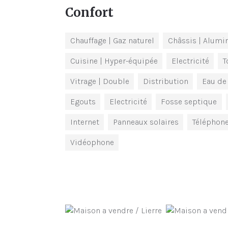
Confort
Chauffage
| Gaz naturel
Châssis
| Alumi
Cuisine
| Hyper-équipée
Electricité
T
Vitrage
| Double
Distribution
Eau de 
Egouts
Electricité
Fosse septique
Internet
Panneaux solaires
Téléphon
Vidéophone