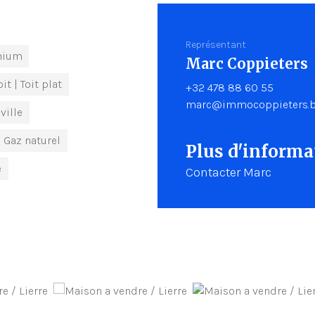
Représentant
nium
Marc Coppieters
oit
| Toit plat
+32 478 88 60 55
marc@immocoppieters.
ville
Gaz naturel
Plus d'informat
e
Contacter Marc