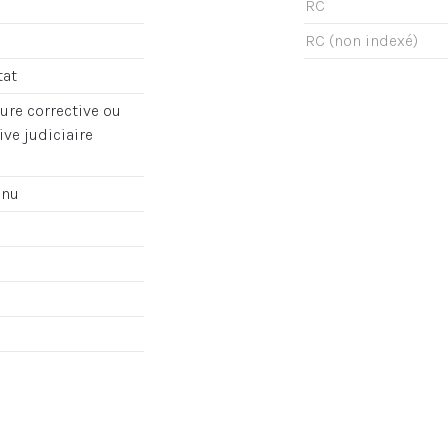
RC
RC (non indexé)
tat
re corrective ou
ve judiciaire
enu