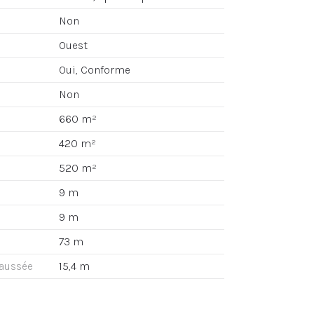
Non
Ouest
Oui, Conforme
Non
660 m²
420 m²
520 m²
9 m
9 m
73 m
haussée
15,4 m