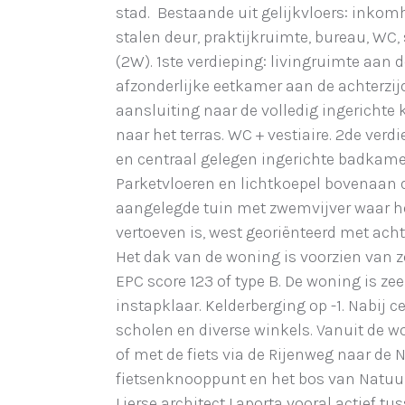
stad. Bestaande uit gelijkvloers: inkom
stalen deur, praktijkruimte, bureau, WC
(2W). 1ste verdieping: livingruimte aan d
afzonderlijke eetkamer aan de achterzij
aansluiting naar de volledig ingericht
naar het terras. WC + vestiaire. 2de ver
en centraal gelegen ingerichte badkamer
Parketvloeren en lichtkoepel bovenaan d
aangelegde tuin met zwemvijver waar het
vertoeven is, west georiënteerd met ach
Het dak van de woning is voorzien van 
EPC score 123 of type B. De woning is z
instapklaar. Kelderberging op -1. Nabij c
scholen en diverse winkels. Vanuit de 
of met de fiets via de Rijenweg naar de N
fietsenknooppunt en het bos van Natuu
Lierse architect Laporta vooral actief tu