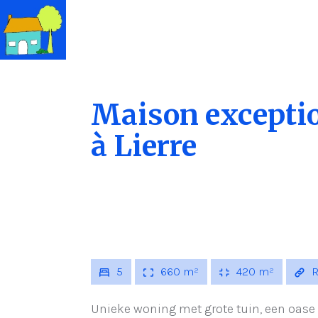
Maison exceptio
à Lierre
5
660 m²
420 m²
R
Unieke woning met grote tuin, een oase