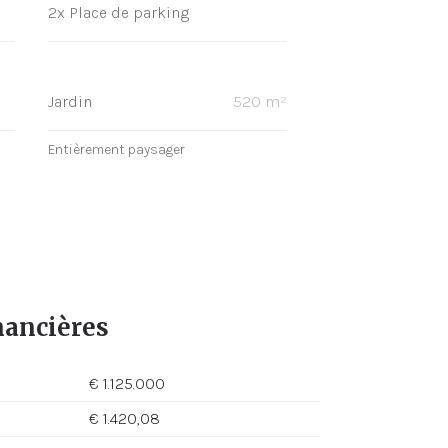
2x Place de parking
Jardin
520 m²
Entièrement paysager
nancières
€ 1.125.000
€ 1.420,08