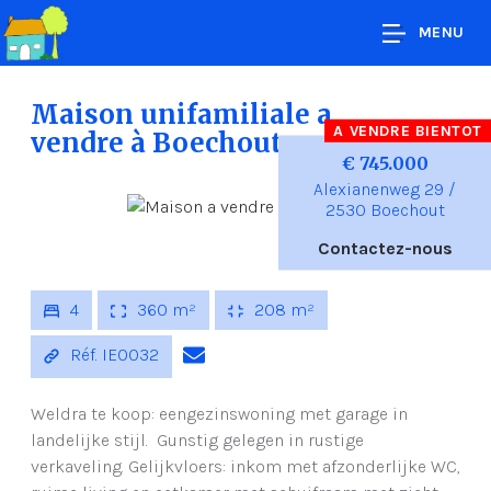
MENU
Maison unifamiliale a
A VENDRE BIENTOT
vendre
à Boechout
€ 745.000
Alexianenweg 29 /
2530 Boechout
Contactez-nous
4
360 m²
208 m²
Réf. IE0032
Weldra te koop: eengezinswoning met garage in
landelijke stijl. Gunstig gelegen in rustige
verkaveling. Gelijkvloers: inkom met afzonderlijke WC,