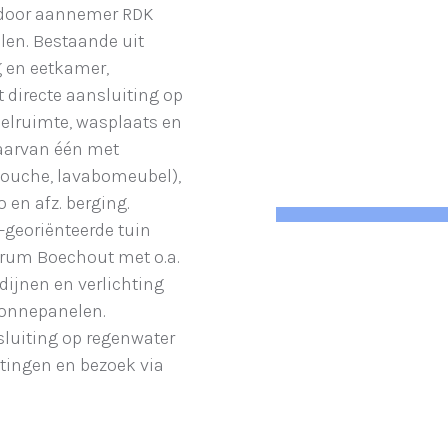
0 door aannemer RDK
len. Bestaande uit
g en eetkamer,
 directe aansluiting op
eelruimte, wasplaats en
waarvan één met
 douche, lavabomeubel),
 en afz. berging.
-georiënteerde tuin
trum Boechout met o.a.
rdijnen en verlichting
zonnepanelen.
sluiting op regenwater
htingen en bezoek via