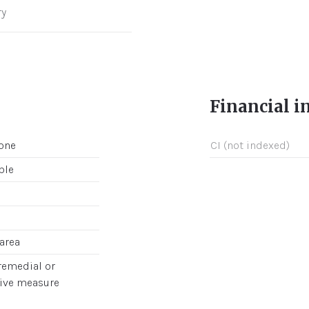
ry
Financial 
one
CI (not indexed)
ble
area
 remedial or
ive measure