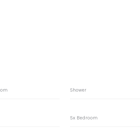
oom
Shower
e
5x Bedroom