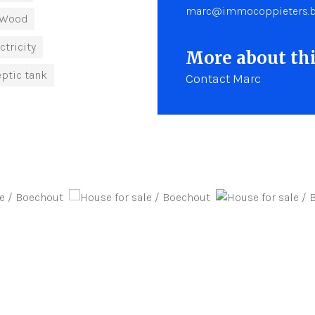
marc@immocoppieters.
 Wood
ctricity
More about thi
eptic tank
Contact Marc