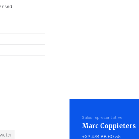
censed
Sales representative
Marc Coppieters
nwater
+32 478 88 60 55