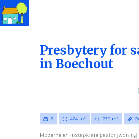
Presbytery for s
in Boechout
5
464 m²
270 m²
Re
Moderne en instapklare pastorijwoning 