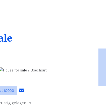
ale
f. I0023
rustig gelegen in