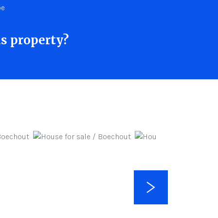
be
s property?