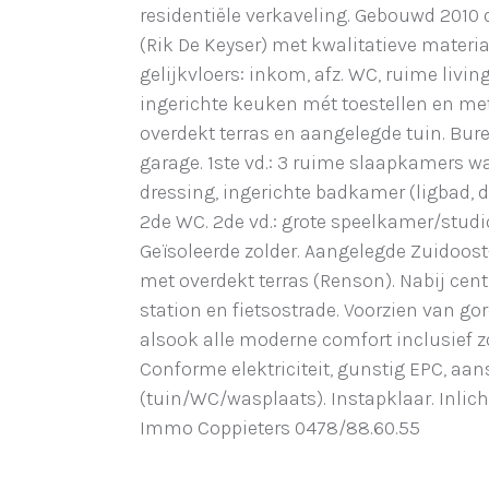
residentiële verkaveling. Gebouwd 201
(Rik De Keyser) met kwalitatieve materia
gelijkvloers: inkom, afz. WC, ruime livin
ingerichte keuken mét toestellen en met
overdekt terras en aangelegde tuin. Bur
garage. 1ste vd.: 3 ruime slaapkamers 
dressing, ingerichte badkamer (ligbad,
2de WC. 2de vd.: grote speelkamer/studio
Geïsoleerde zolder. Aangelegde Zuidoost
met overdekt terras (Renson). Nabij cen
station en fietsostrade. Voorzien van go
alsook alle moderne comfort inclusief 
Conforme elektriciteit, gunstig EPC, aan
(tuin/WC/wasplaats). Instapklaar. Inlic
Immo Coppieters 0478/88.60.55