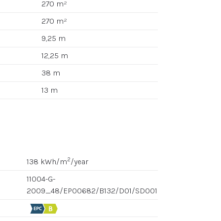
270 m²
270 m²
9,25 m
12,25 m
38 m
13 m
2
138 kWh/m
/year
11004-G-
2009_48/EP00682/B132/D01/SD001