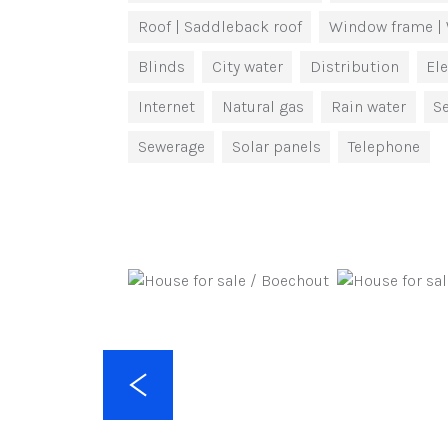
Roof
| Saddleback roof
Window frame
|
Blinds
City water
Distribution
Ele
Internet
Natural gas
Rain water
S
Sewerage
Solar panels
Telephone