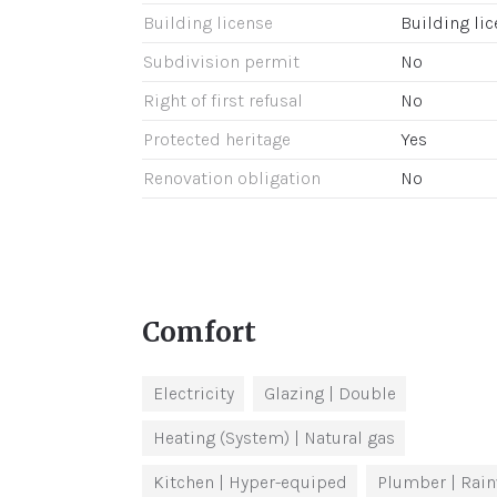
Building license
Building li
Subdivision permit
No
Right of first refusal
No
Protected heritage
Yes
Renovation obligation
No
Comfort
Electricity
Glazing
| Double
Heating (System)
| Natural gas
Kitchen
| Hyper-equiped
Plumber
| Rai