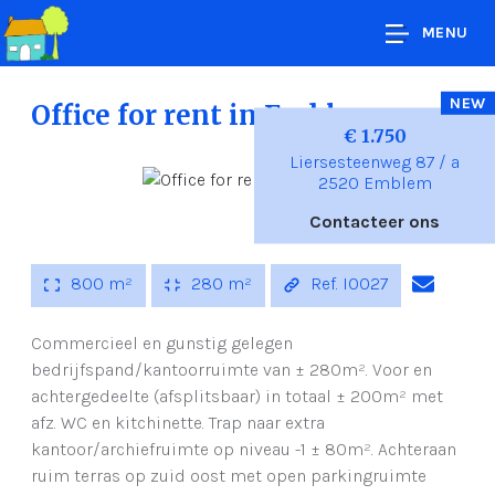
MENU
NEW
Office for rent
in Emblem
€ 1.750
Liersesteenweg 87 / a
2520 Emblem
Contacteer ons
800 m²
280 m²
Ref. I0027
Commercieel en gunstig gelegen
bedrijfspand/kantoorruimte van ± 280m². Voor en
achtergedeelte (afsplitsbaar) in totaal ± 200m² met
afz. WC en kitchinette. Trap naar extra
kantoor/archiefruimte op niveau -1 ± 80m². Achteraan
ruim terras op zuid oost met open parkingruimte