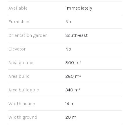
Available
immediately
Furnished
No
Orientation garden
South-east
Elevator
No
Area ground
800 m²
Area build
280 m²
Area buildable
340 m²
Width house
14 m
Width ground
20 m