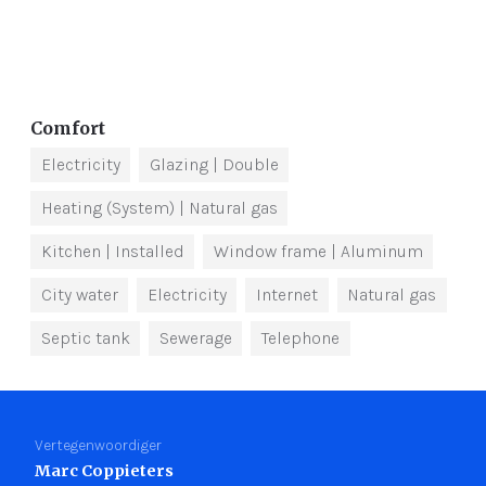
Comfort
Electricity
Glazing
| Double
Heating (System)
| Natural gas
Kitchen
| Installed
Window frame
| Aluminum
City water
Electricity
Internet
Natural gas
Septic tank
Sewerage
Telephone
Vertegenwoordiger
Marc Coppieters