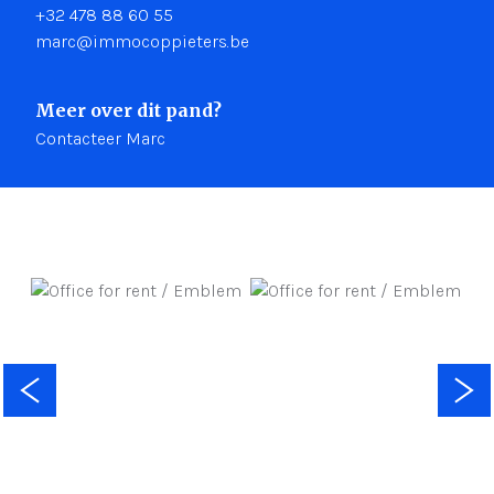
+32 478 88 60 55
marc@immocoppieters.be
Meer over dit pand?
Contacteer Marc