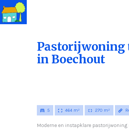
Pastorijwoning 
in Boechout
5
464 m²
270 m²
Re
Moderne en instapklare pastorijwoning 