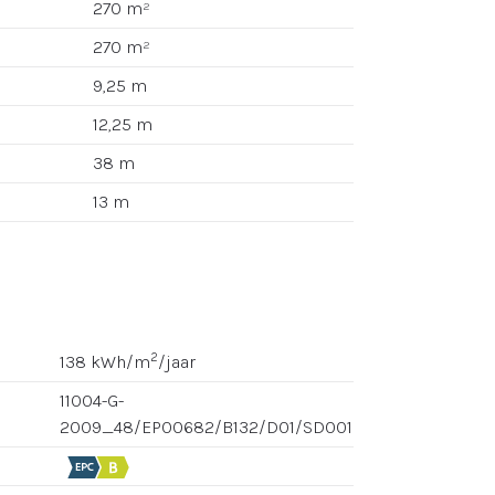
270 m²
270 m²
9,25 m
12,25 m
38 m
13 m
2
138 kWh/m
/jaar
11004-G-
2009_48/EP00682/B132/D01/SD001