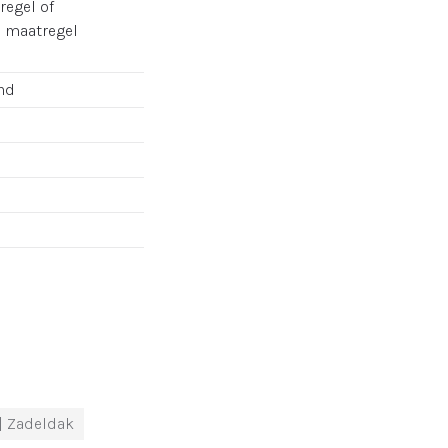
regel of
e maatregel
nd
| Zadeldak