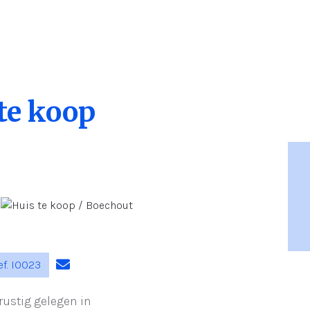
te koop
f. I0023
rustig gelegen in