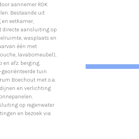
0 door aannemer RDK
len. Bestaande uit
g en eetkamer,
 directe aansluiting op
eelruimte, wasplaats en
waarvan één met
 douche, lavabomeubel),
 en afz. berging.
-georiënteerde tuin
trum Boechout met o.a.
rdijnen en verlichting
zonnepanelen.
sluiting op regenwater
htingen en bezoek via