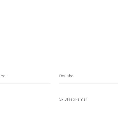
mer
Douche
e
5x Slaapkamer