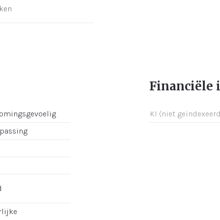
ken
Financiële 
romingsgevoelig
KI (niet geïndexeerd
epassing
d
lijke