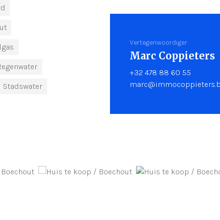
rd
ut
Vertegenwoordiger
dgas
Marc Coppieters
Regenwater
+32 478 88 60 55
marc@immocoppieters.
Stadswater