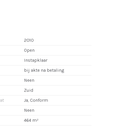
2010
Open
Instapklaar
bij akte na betaling
Neen
Zuid
aat
Ja, Conform
Neen
464 m²