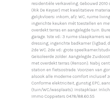
residentiële verkaveling. Gebouwd 201
(Rik De Keyser) met kwalitatieve materia
gelijkvloers: inkom, afz. WC, ruime livin
ingerichte keuken mét toestellen en met
overdekt terras en aangelegde tuin. Bur
garage. 1ste vd.: 3 ruime slaapkamers 
dressing, ingerichte badkamer (ligbad,
2de WC. 2de vd.: grote speelkamer/studio
Geïsoleerde zolder. Aangelegde Zuidoost
met overdekt terras (Renson). Nabij cen
station en fietsostrade. Voorzien van go
alsook alle moderne comfort inclusief 
Conforme elektriciteit, gunstig EPC, aan
(tuin/WC/wasplaats). Instapklaar. Inlic
Immo Coppieters 0478/88.60.55