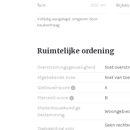
Tuin
200 m²
Bijkeu
Volledig aangelegd; omgeven door
beukenhaag
Ruimtelijke ordening
Overstromingsgevoeligheid
Niet overst
Afgebakende zone
Niet van to
G(ebouw)-score
A
P(erceel)-score
B
Stedenbouwkundige
Woongebie
bestemming
Geen rechter
Dagvaarding voor