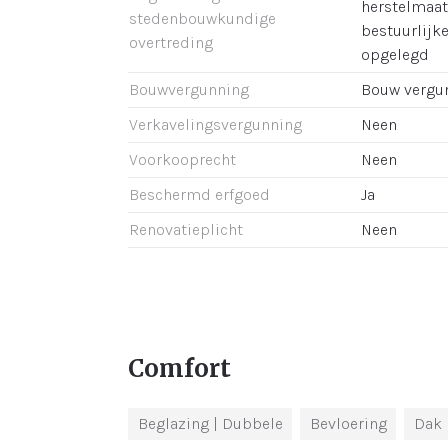
herstelmaat
stedenbouwkundige
bestuurlijk
overtreding
opgelegd
Bouwvergunning
Bouw vergu
Verkavelingsvergunning
Neen
Voorkooprecht
Neen
Beschermd erfgoed
Ja
Renovatieplicht
Neen
Comfort
Beglazing
| Dubbele
Bevloering
Dak