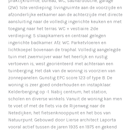
praktijkruimte, bureau, WC, sauna/douche, garage
(2W). 1ste verdieping: livingruimte aan de voorzijde en
afzonderlijke eetkamer aan de achterzijde met directe
aansluiting naar de volledig ingerichte keuken en met
toegang naar het terras. WC + vestiaire. 2de
verdieping: 5 slaapkamers en centraal gelegen
ingerichte badkamer. Afz. WC. Parketvloeren en
lichtkoepel bovenaan de traphal. Volledig aangelegde
tuin met zwemvijver waar het heerlijk en rustig
vertoeven is, west georiënteerd met achteraan een
tuinberging. Het dak van de woning is voorzien van
zonnepanelen. Gunstig EPC score 123 of type B. De
woning is zeer goed onderhouden en instapklaar.
Kelderberging op -1. Nabij centrum, het station,
scholen en diverse winkels. Vanuit de woning kan men
te voet of met de fiets via de Rijenweg naar de
Netedijken, het fietsenknooppunt en het bos van
Natuurpunt. Gebouwd door Lierse architect Laporta
vooral actief tussen de jaren 1935 en 1975 en gekend