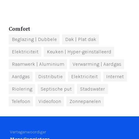
Comfort
Beglazing
| Dubbele
Dak
| Plat dak
Elektriciteit
Keuken
| Hyper-geïnstalleerd
Raamwerk
| Aluminium
Verwarming
| Aardgas
Aardgas
Distributie
Elektriciteit
Internet
Riolering
Septische put
Stadswater
Telefoon
Videofoon
Zonnepanelen
Vertegenwoordiger