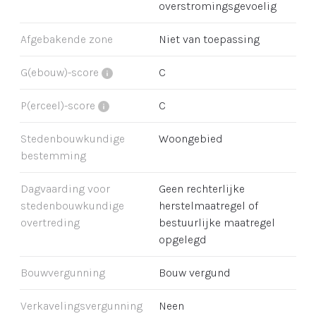
overstromingsgevoelig
Afgebakende zone
Niet van toepassing
G(ebouw)-score
C
P(erceel)-score
C
Stedenbouwkundige
Woongebied
bestemming
Dagvaarding voor
Geen rechterlijke
stedenbouwkundige
herstelmaatregel of
overtreding
bestuurlijke maatregel
opgelegd
Bouwvergunning
Bouw vergund
Verkavelingsvergunning
Neen