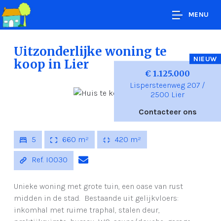
MENU
Uitzonderlijke woning te
NIEUW
koop
in Lier
€ 1.125.000
Lispersteenweg 207 /
2500 Lier
Contacteer ons
5
660 m²
420 m²
Ref. I0030
Unieke woning met grote tuin, een oase van rust
midden in de stad. Bestaande uit gelijkvloers:
inkomhal met ruime traphal, stalen deur,