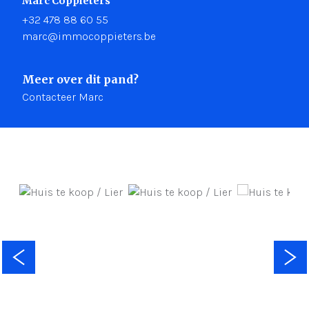
Marc Coppieters
+32 478 88 60 55
marc@immocoppieters.be
Meer over dit pand?
Contacteer Marc