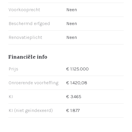
Voorkooprecht
Neen
Beschermd erfgoed
Neen
Renovatieplicht
Neen
Financiële info
Prijs
€ 1.125.000
Onroerende voorheffing
€ 1.420,08
KI
€ 3.465
KI (niet geïndexeerd)
€ 1.877